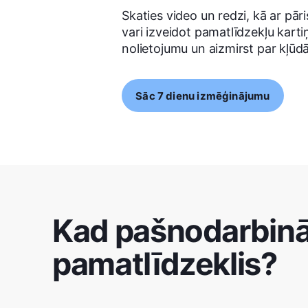
Skaties video un redzi, kā ar pāri
vari izveidot pamatlīdzekļu karti
nolietojumu un aizmirst par kļūd
Sāc 7 dienu izmēģinājumu
Kad pašnodarbināt
pamatlīdzeklis?