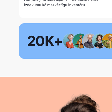
izdevumu kā mazvērtīgu inventāru.
20K+