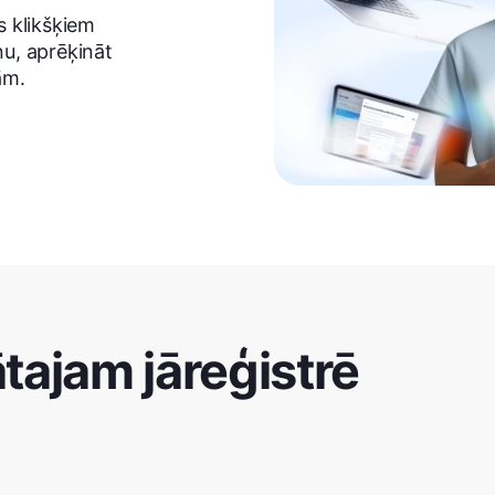
s klikšķiem
ņu, aprēķināt
ām.
ajam jāreģistrē