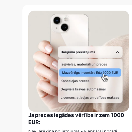
Ja preces iegādes vērtība ir zem 1000
EUR:
Nav jārēķina nolietojums - vienkārši norādi