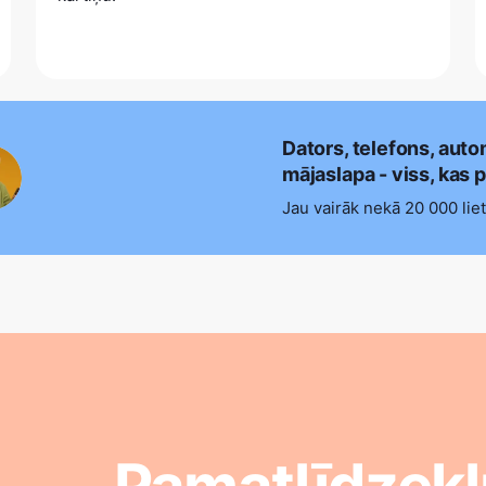
Dators, telefons, aut
mājaslapa - viss, kas p
Jau vairāk nekā 20 000 liet
Pamatlīdzekļ