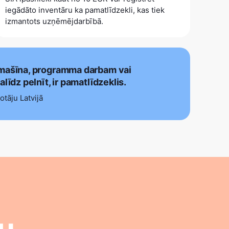
iegādāto inventāru ka pamatlīdzekli, kas tiek
izmantots uzņēmējdarbībā.
omašīna, programma darbam vai
alīdz pelnīt, ir pamatlīdzeklis.
otāju Latvijā
u