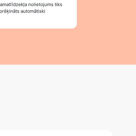
amatlīdzekļa nolietojums tiks
prēķināts automātiski