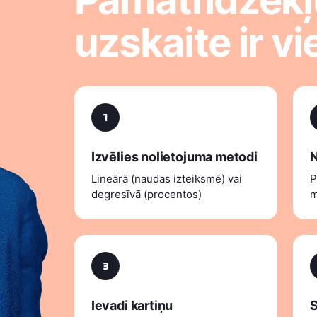
uzskaite ir vi
Izvēlies nolietojuma metodi
N
Lineārā (naudas izteiksmē) vai
P
degresīvā (procentos)
m
Ievadi kartiņu
S