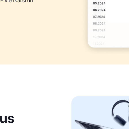
– vienkārši un
ļus