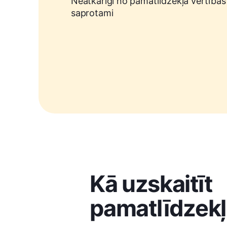
Neatkarīgi no pamatlīdzekļa vērtības 
saprotami
Kā uzskaitīt
pamatlīdzek