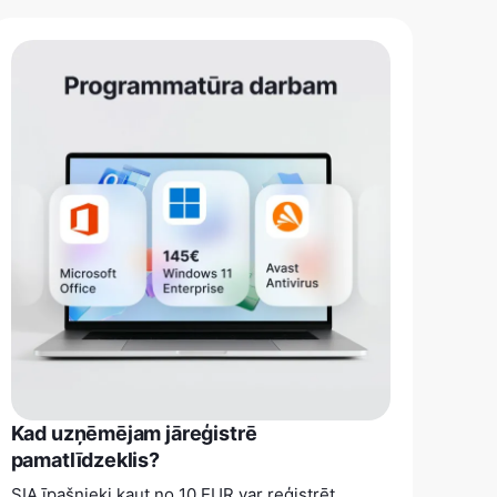
Kad uzņēmējam jāreģistrē
pamatlīdzeklis?
SIA īpašnieki kaut no 10 EUR var reģistrēt