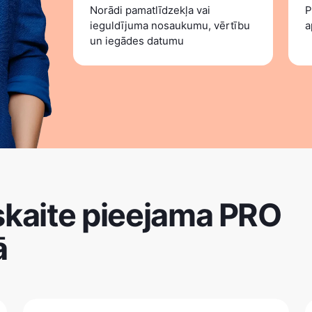
Norādi pamatlīdzekļa vai
P
ieguldījuma nosaukumu, vērtību
a
un iegādes datumu
skaite pieejama PRO
ā