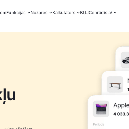
iem
Funkcijas
Nozares
Kalkulators
BUJ
Cenrādis
LV
ļu