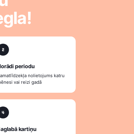
egla!
orādi periodu
amatlīdzekļa nolietojums katru
ēnesi vai reizi gadā
aglabā kartiņu