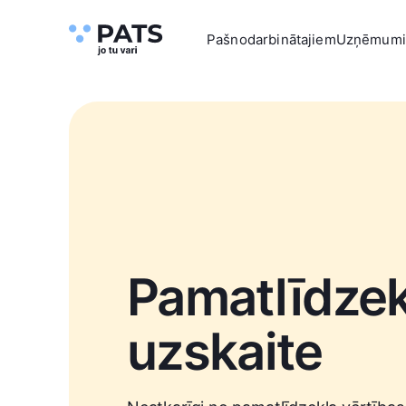
Pašnodarbinātajiem
Uzņēmum
Pamatlīdzek
uzskaite