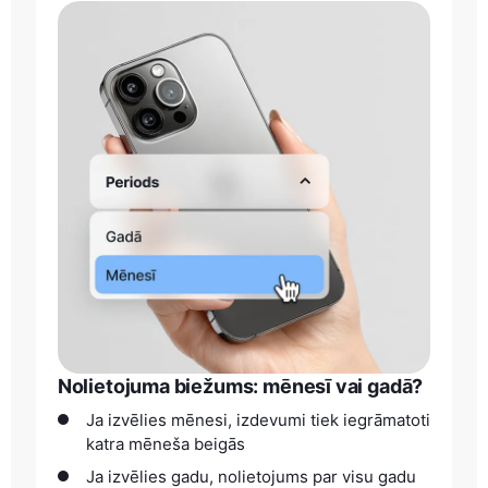
Nolietojuma biežums: mēnesī vai gadā?
Ja izvēlies mēnesi, izdevumi tiek iegrāmatoti
katra mēneša beigās
Ja izvēlies gadu, nolietojums par visu gadu