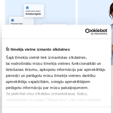
Šī tīmekļa vietne izmanto sīkdatnes
Šajā tīmekļa vietnē tiek izmantotas sīkdatnes,
lai nodrošinātu mūsu tīmekļa vietnes funkcionalitāti un
lietošanas ērtumu, apkopotu informāciju par apmeklētāju
pieredzi un pielāgotu mūsu tīmekļa vietnes darbību
apmeklētāju vajadzībām, sniegtu apmeklētājiem
pielāgotu informāciju par mūsu pakalpojumiem.
Ja piekrītat visu sīkdatņu izmantošanai, lūdzu,
noklikšķiniet uz pogas “Atļaut visu”. Jūs varat pielāgot
savu izvēli, atzīmējot tās sīkdatņu kategorijas, kuru
izmantošanai piekrītat, un noklikšķinot uz pogas