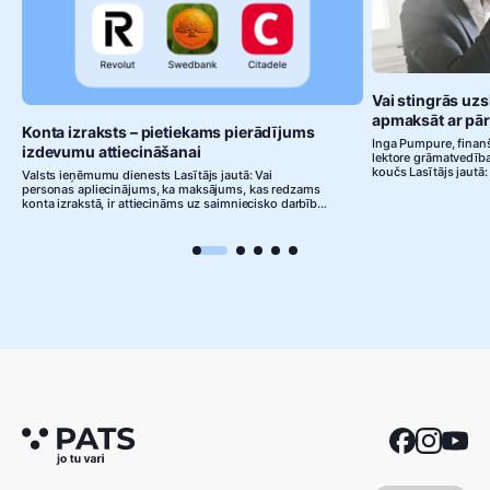
Vai stingrās uzs
apmaksāt ar pā
Konta izraksts – pietiekams pierādījums
Inga Pumpure, finan
izdevumu attiecināšanai
lektore grāmatvedīb
koučs Lasītājs jautā
Valsts ieņēmumu dienests Lasītājs jautā: Vai
persona par pakalpo
personas apliecinājums, ka maksājums, kas redzams
dienestā reģistrētu s
konta izrakstā, ir attiecināms uz saimniecisko darbību,
Pakalpojuma saņēmēj
ir pietiekams iemesls, lai šos izdevumus drīkstētu
pārskaitījumu, nevis 
attiecināt uz saimniecisko darbību un attiecīgi
rīkoties? Vai arī kvīt
samazināt apliekamo ienākumu? Ja norēķini par
norēķiniem, bet, ja…
darījumu tiek veikti bezskaidrā naudā, tad konta
izraksts var būt kā attaisnojuma…