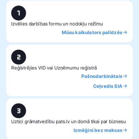
Izvēlies darbības formu un nodokļu režīmu
Mūsu kalkulators palīdzēs
Reģistrējies VID vai Uzņēmumu reģistrā
Pašnodarbinātais
Ceļvedis SIA
Uztici grāmatvedību pats.lv un domā tikai par biznesu
Izmēģini bez maksas