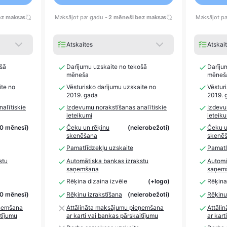
ez maksas
Maksājot par gadu -
2 mēneši bez maksas
Maksājot pa
Atskaites
Atskai
ošā
Darījumu uzskaite no tekošā
Darīju
mēneša
mēneš
ite no
Vēsturisko darījumu uzskaite no
Vēstur
2019. gada
2019. 
alītiskie
Izdevumu norakstīšanas analītiskie
Izdevu
ieteikumi
ieteik
10 mēnesī)
Čeku un rēķinu
(neierobežoti)
Čeku u
skenēšana
skenē
Pamatlīdzekļu uzskaite
Pamatl
stu
Automātiska bankas izrakstu
Automā
saņemšana
saņem
Rēķina dizaina izvēle
(+logo)
Rēķina
10 mēnesī)
Rēķinu izrakstīšana
(neierobežoti)
Rēķinu
eņemšana
Attālināta maksājumu pieņemšana
Attāli
itījumu
ar karti vai bankas pārskaitījumu
ar kart