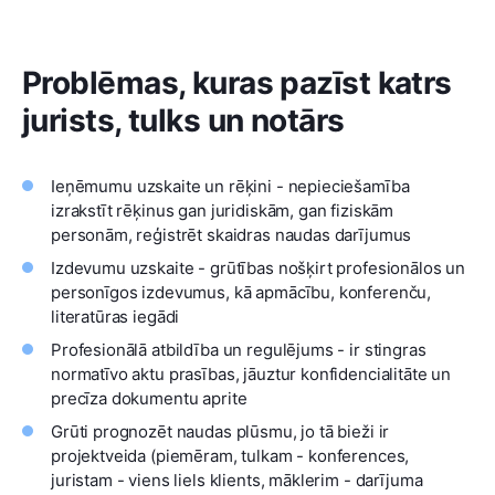
Problēmas, kuras pazīst katrs
jurists, tulks un notārs
Ieņēmumu uzskaite un rēķini - nepieciešamība
izrakstīt rēķinus gan juridiskām, gan fiziskām
personām, reģistrēt skaidras naudas darījumus
Izdevumu uzskaite - grūtības nošķirt profesionālos un
personīgos izdevumus, kā apmācību, konferenču,
literatūras iegādi
Profesionālā atbildība un regulējums - ir stingras
normatīvo aktu prasības, jāuztur konfidencialitāte un
precīza dokumentu aprite
Grūti prognozēt naudas plūsmu, jo tā bieži ir
projektveida (piemēram, tulkam - konferences,
juristam - viens liels klients, māklerim - darījuma