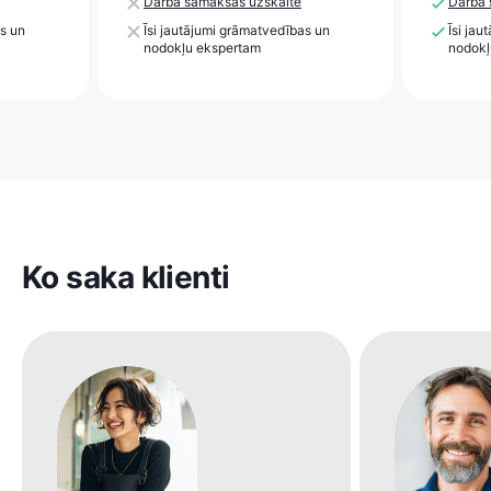
Darba samaksas uzskaite
Darba 
as un
Īsi jautājumi grāmatvedības un
Īsi ja
nodokļu ekspertam
nodokļ
Ko saka klienti