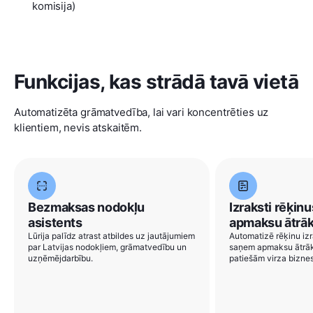
komisija)
Funkcijas, kas strādā tavā vietā
Automatizēta grāmatvedība, lai vari koncentrēties uz
klientiem, nevis atskaitēm.
Bezmaksas nodokļu
Izraksti rēķin
asistents
apmaksu ātrāk
Lūrija palīdz atrast atbildes uz jautājumiem
Automatizē rēķinu iz
par Latvijas nodokļiem, grāmatvedību un
saņem apmaksu ātrāk 
uzņēmējdarbību.
patiešām virza bizne