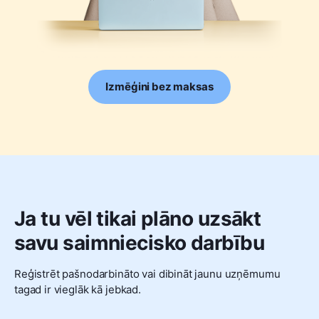
Izmēģini bez maksas
Ja tu vēl tikai plāno uzsākt
savu saimniecisko darbību
Reģistrēt pašnodarbināto vai dibināt jaunu uzņēmumu
tagad ir vieglāk kā jebkad.