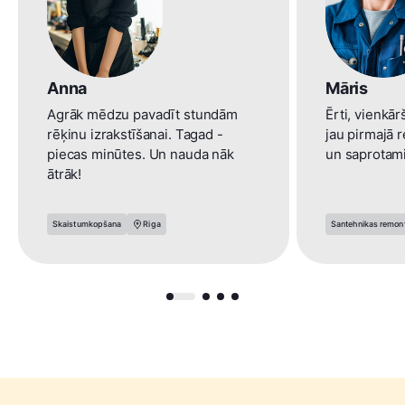
Anna
Māris
Agrāk mēdzu pavadīt stundām
Ērti, vienkār
rēķinu izrakstīšanai. Tagad -
jau pirmajā r
piecas minūtes. Un nauda nāk
un saprotami
ātrāk!
Skaistumkopšana
Riga
Santehnikas remon