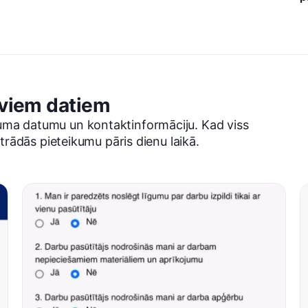
saviem datiem
uma datumu un kontaktinformāciju. Kad viss
strādās pieteikumu pāris dienu laikā.