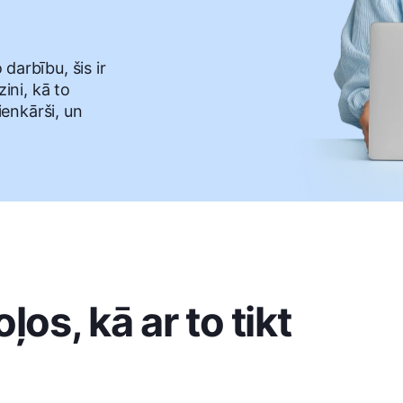
darbību, šis ir
zini, kā to
vienkārši, un
os, kā ar to tikt