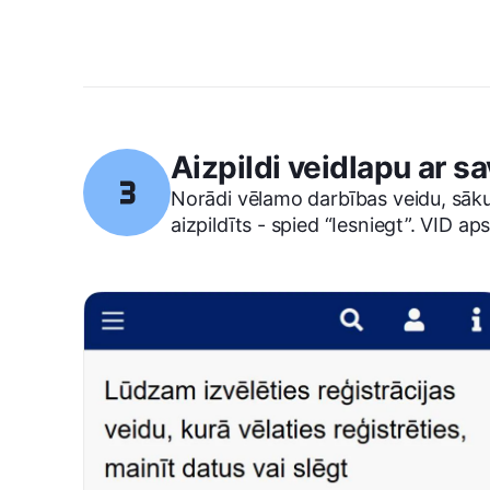
Aizpildi veidlapu ar 
Norādi vēlamo darbības veidu, sāk
aizpildīts - spied “Iesniegt”. VID ap