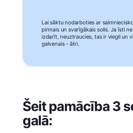
Lai sāktu nodarboties ar saimniecisko 
pirmais un svarīgākais solis. Ja īsti ne
izdarīt, neuztraucies, tas ir viegli un 
galvenais - ātri.
Šeit pamācība 3 soļ
galā: