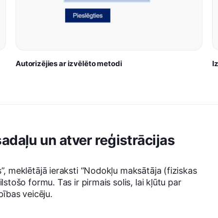
Autorizējies ar izvēlēto metodi
I
adaļu un atver reģistrācijas
”, meklētājā ieraksti “Nodokļu maksātāja (fiziskas
lstošo formu. Tas ir pirmais solis, lai kļūtu par
bības veicēju.