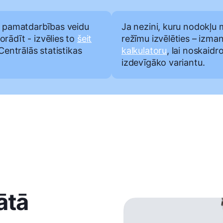
u pamatdarbības veidu
Ja nezini, kuru nodokļu
rādīt - izvēlies to
šeit
režīmu izvēlēties – izm
 Centrālās statistikas
kalkulatoru
, lai noskaidr
izdevīgāko variantu.
ātā