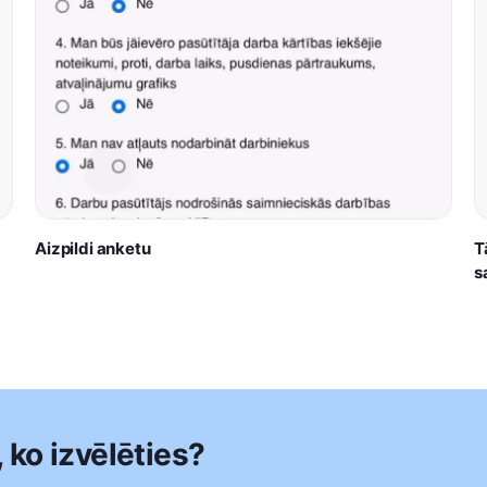
Aizpildi anketu
T
s
, ko izvēlēties?