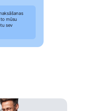
 maksāšanas
anto mūsu
otu sev