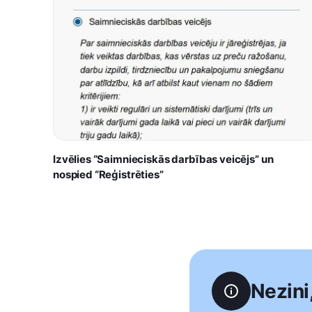
Izvēlies “Saimnieciskās darbības veicējs” un
nospied “Reģistrēties”
Nezini