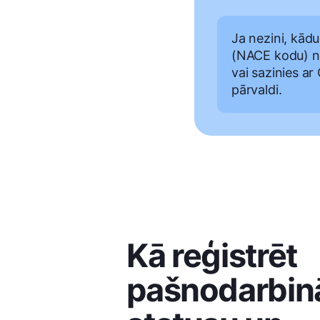
Ja nezini, kād
(NACE kodu) no
vai sazinies ar
pārvaldi.
Kā reģistrēt
pašnodarbin