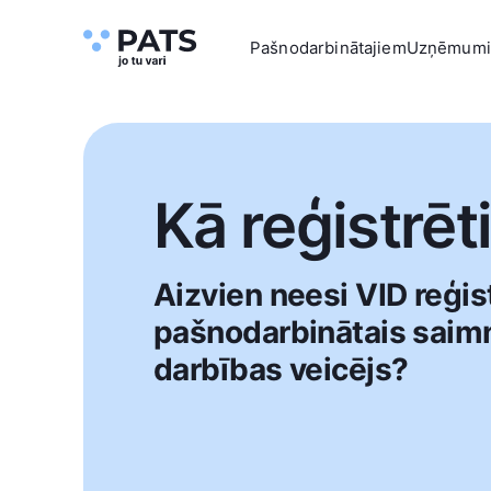
Pašnodarbinātajiem
Uzņēmum
Kā reģistrēt
Aizvien neesi VID reģis
pašnodarbinātais saim
darbības veicējs?