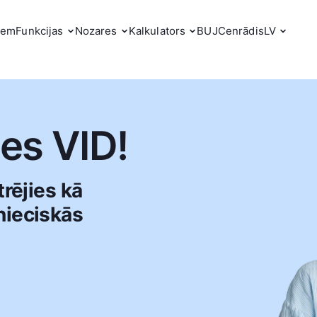
iem
Funkcijas
Nozares
Kalkulators
BUJ
Cenrādis
LV
ies VID!
trējies kā
nieciskās