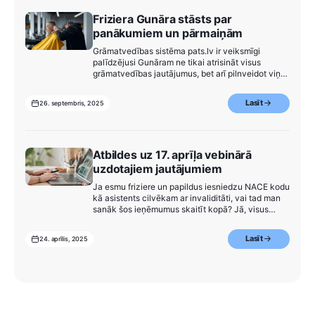
Friziera Gunāra stāsts par
panākumiem un pārmaiņām
Grāmatvedības sistēma pats.lv ir veiksmīgi
palīdzējusi Gunāram ne tikai atrisināt visus
grāmatvedības jautājumus, bet arī pilnveidot viņa
uzņēmējdarbības procesu. Sākot ar informāciju
par uzņēmuma reģistrāciju un beidzot ar
Lasīt
26. septembris, 2025
automātisku darbinieku algu aprēķināšanu.
Atbildes uz 17. aprīļa vebinārā
uzdotajiem jautājumiem
Ja esmu friziere un papildus iesniedzu NACE kodu
kā asistents cilvēkam ar invaliditāti, vai tad man
sanāk šos ieņēmumus skaitīt kopā? Jā, visus
ieņēmumu un izdevumus šajā gadījumā varat
skaitīt kopā.
Lasīt
24. aprīlis, 2025