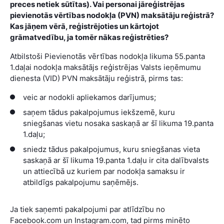
preces netiek sūtītas). Vai personai jāreģistrējas
pievienotās vērtības nodokļa (PVN) maksātāju reģistrā?
Kas jāņem vērā, reģistrējoties un kārtojot
grāmatvedību, ja tomēr nākas reģistrēties?
Atbilstoši Pievienotās vērtības nodokļa likuma 55.panta
1.daļai nodokļa maksātājs reģistrējas Valsts ieņēmumu
dienesta (VID) PVN maksātāju reģistrā, pirms tas:
veic ar nodokli apliekamos darījumus;
saņem tādus pakalpojumus iekšzemē, kuru
sniegšanas vietu nosaka saskaņā ar šī likuma 19.panta
1.daļu;
sniedz tādus pakalpojumus, kuru sniegšanas vieta
saskaņā ar šī likuma 19.panta 1.daļu ir cita dalībvalsts
un attiecībā uz kuriem par nodokļa samaksu ir
atbildīgs pakalpojumu saņēmējs.
Ja tiek saņemti pakalpojumi par atlīdzību no
Facebook.com un Instagram.com, tad pirms minēto