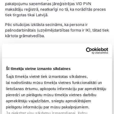
pakalpojumu saņemšanas jāreģistrējas VID PVN
maksātāju reģistrā, neatkarīgi no tā, ka norādītās preces
tiek tirgotas tikai Latvijā.
Pēc situācijas izklāsta secināms, ka persona ir
pašnodarbinātais (uzņēmējdarbības forma ir IK), tātad tiek
kārtota grāmatvedība.
Reģistrējoties VID PVN maksātāju reģistrā, turpmāk
grāmatvedības uzskaitē saimniecisko darījumu vērtību
un PVN būs jāuzskaita atsevišķi (piemēram, preču vai
pakalpojumu vērtība atsevišķi un PVN atsevišķi).
Šī tīmekļa vietne izmanto sīkdatnes
PVN uzskaites vajadzībām jāiekārto arī PVN uzskaites
Šajā tīmekļa vietnē tiek izmantotas sīkdatnes,
reģistrs.
lai nodrošinātu mūsu tīmekļa vietnes funkcionalitāti un
Raksts tapis sadarbībā ar
iBizness.lv
lietošanas ērtumu, apkopotu informāciju par apmeklētāju
pieredzi un pielāgotu mūsu tīmekļa vietnes darbību
iBizness.lv
ir atbalsts un padomdevējs uzņēmējiem un
apmeklētāju vajadzībām, sniegtu apmeklētājiem
vadītājiem, kurā var lasīt gan pieredzējušu uzņēmēju
pielāgotu informāciju par mūsu pakalpojumiem.
intervijas un pieredzes stāstus, gan Latvijas labāko
Ja piekrītat visu sīkdatņu izmantošanai, lūdzu,
ekspertu skaidrojumus par vadītājiem svarīgiem