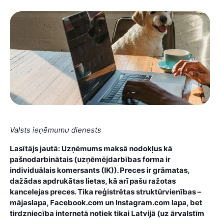
Valsts ieņēmumu dienests
Lasītājs jautā: Uzņēmums maksā nodokļus kā
pašnodarbinātais (uzņēmējdarbības forma ir
individuālais komersants (IK)). Preces ir grāmatas,
dažādas apdrukātas lietas, kā arī pašu ražotas
kancelejas preces. Tika reģistrētas struktūrvienības –
mājaslapa, Facebook.com un Instagram.com lapa, bet
tirdzniecība internetā notiek tikai Latvijā (uz ārvalstīm