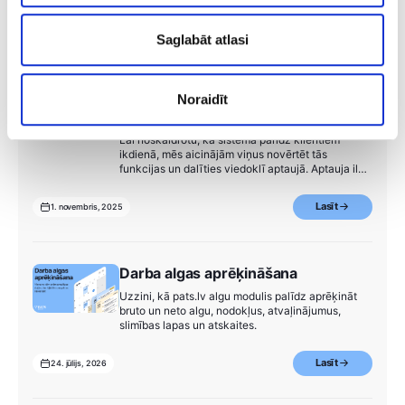
Lasīt
10. maijs, 2023
Saglabāt atlasi
Lietotāji novērtēja pats.lv un
Noraidīt
rezultāti pārsteidza!
Lai noskaidrotu, kā sistēma palīdz klientiem
ikdienā, mēs aicinājām viņus novērtēt tās
funkcijas un dalīties viedoklī aptaujā. Aptauja ilga
līdz brīdim, kad savu atbildi sniedza 10% no
visiem mūsu lietotājiem.
Lasīt
1. novembris, 2025
Darba algas aprēķināšana
Uzzini, kā pats.lv algu modulis palīdz aprēķināt
bruto un neto algu, nodokļus, atvaļinājumus,
slimības lapas un atskaites.
Lasīt
24. jūlijs, 2026