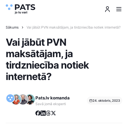
Sākums
Vai jābūt PVN maksātājam, ja tirdzniecība notiek internetā?
Vai jābūt PVN
maksātājam, ja
tirdzniecība notiek
internetā?
Pats.lv komanda
24. oktobris, 2023
Savā jomā eksperti