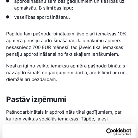
apdrošināšanu slimības gadījumiem un tiesības uz
apmaksātu B slimības lapu;
veselības apdrošināšanu.
Papildu tam pašnodarbinātajam jāveic arī iemaksas 10%
apmērā pensiju apdrošināšanai. Ja ienākumu apmērs
nesasniedz 700 EUR mēnesī, tad jāveic tikai iemaksas
pensiju apdrošināšanai no faktiskajiem ienākumiem.
Neatkarīgi no veikto iemaksu apmēra pašnodarbinātais
nav apdrošināts negadījumiem darbā, arodslimībām un
diemžēl arī bezdarbam.
Pastāv izņēmumi
Pašnodarbinātais ir apdrošināts tikai gadījumiem, par
kuriem veiktas sociālās iemaksas. Tāpēc, ja esi
pašnodarbinātais, vēlies pārtraukt saimniecisko darbību
un iepriekš neesi bijis darba attiecībās, tad bezdarbnieka