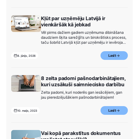
Kļūt par uzņēmēju Latvijā ir
vienkāršāk kā jebkad
Vēl pirms dažiem gadiem uzņēmuma dibināšana
daudziem šķita sarežģīts un birokrātisks process,
taču šobrīd Latvijā kļūt par uzņēmēju ir ievērojami
vienkāršāk nekā agrāk.
Lasīt
8. jūnijs, 2026
8 zelta padomi pašnodarbinātajiem,
kuri uzsākuši saimniecisko darbību
Zelta padomi, kuri noderēs gan iesācējiem, gan
jau pieredzējušākiem pašnodarbinātajiem!
Lasīt
10. maijs, 2023
Vai kopā parakstītus dokumentus