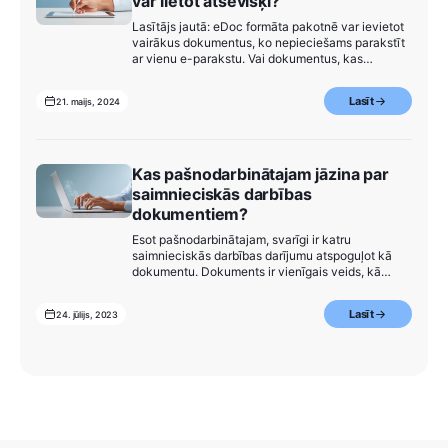
var lietot atsevišķi?
Lasītājs jautā: eDoc formāta pakotnē var ievietot
vairākus dokumentus, ko nepieciešams parakstīt
ar vienu e-parakstu. Vai dokumentus, kas
parakstīti pakotnē ar vienu e-parakstu, iespējams
lietot kā atsevišķus dokumentus?
Lasīt
21. maijs, 2024
Kas pašnodarbinātajam jāzina par
saimnieciskās darbības
dokumentiem?
Esot pašnodarbinātajam, svarīgi ir katru
saimnieciskās darbības darījumu atspoguļot kā
dokumentu. Dokuments ir vienīgais veids, kā
juridiski vari pierādīt, ka darījums patiešām ir
saistīts ar tavu saimniecisko darbību. Iegaumē!
Lasīt
24. jūlijs, 2023
Dokumentu sagatavo tā, lai: nezustu tajā ietvertā
informācija un tiktu nodrošināts tā juridiskais
spēks visā dokumenta glabāšanas laikā; būtu
iespēja izgatavot…