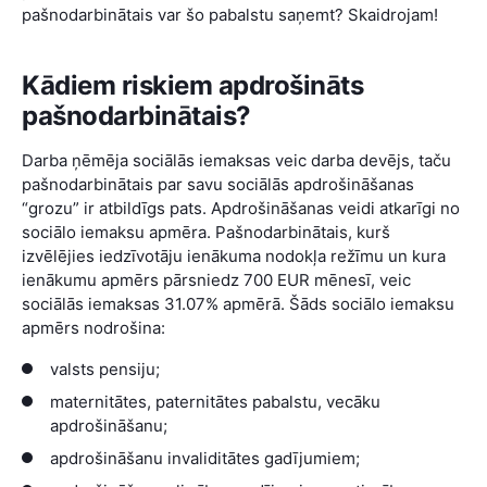
pašnodarbinātais var šo pabalstu saņemt? Skaidrojam!
Kādiem riskiem apdrošināts
pašnodarbinātais?
Darba ņēmēja sociālās iemaksas veic darba devējs, taču
pašnodarbinātais par savu sociālās apdrošināšanas
“grozu” ir atbildīgs pats. Apdrošināšanas veidi atkarīgi no
sociālo iemaksu apmēra. Pašnodarbinātais, kurš
izvēlējies iedzīvotāju ienākuma nodokļa režīmu un kura
ienākumu apmērs pārsniedz 700 EUR mēnesī, veic
sociālās iemaksas 31.07% apmērā. Šāds sociālo iemaksu
apmērs nodrošina:
valsts pensiju;
maternitātes, paternitātes pabalstu, vecāku
apdrošināšanu;
apdrošināšanu invaliditātes gadījumiem;