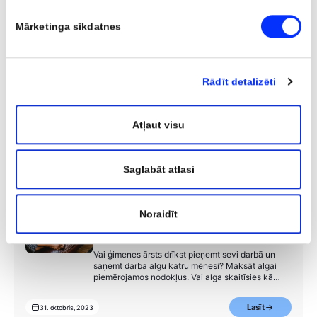
Mārketinga sīkdatnes
Dalīties ar rakstu
Rādīt detalizēti
Atļaut visu
Saglabāt atlasi
Līdzīgi raksti
Noraidīt
Kā pašnodarbinātai personai algot
sevi?
Vai ģimenes ārsts drīkst pieņemt sevi darbā un
saņemt darba algu katru mēnesi? Maksāt algai
piemērojamos nodokļus. Vai alga skaitīsies kā
saimnieciskās darbības izdevumi? Vai jāmaksā
pašnodarbinātā valsts sociālās apdrošināšanas
Lasīt
31. oktobris, 2023
obligātās iemaksas (VSAOI)?