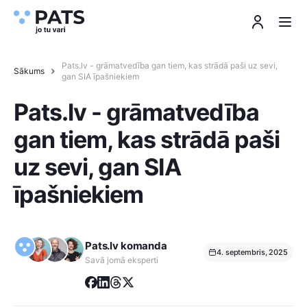
Pats.lv - grāmatvedība gan tiem, kas strādā paši uz sevi,
Sākums
gan SIA īpašniekiem
Pats.lv - grāmatvedība
gan tiem, kas strādā paši
uz sevi, gan SIA
īpašniekiem
Pats.lv komanda
4. septembris, 2025
Savā jomā eksperti