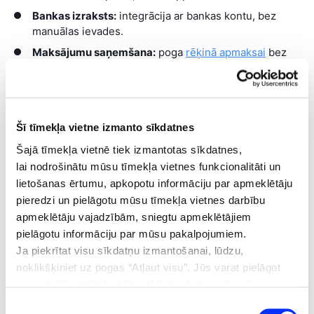
Bankas izraksts:
integrācija ar bankas kontu, bez
manuālas ievades.
Maksājumu saņemšana:
poga
rēķinā apmaksai
bez
kavēšanās.
Pamatlīdzekļi
:
automātisks nolietojuma aprēķins bez
Excel tabulām un formulām.
Šī tīmekļa vietne izmanto sīkdatnes
Tā soli pa solim sistēma pārvērtās no vienkārša rīka par
Šajā tīmekļa vietnē tiek izmantotas sīkdatnes,
pilnvērtīgu biznesa platformu.
lai nodrošinātu mūsu tīmekļa vietnes funkcionalitāti un
lietošanas ērtumu, apkopotu informāciju par apmeklētāju
Ja ir pieprasījums, ir arī produkts
pieredzi un pielāgotu mūsu tīmekļa vietnes darbību
apmeklētāju vajadzībām, sniegtu apmeklētājiem
Kad reklamējām servisu, mums regulāri jautāja:
pielāgotu informāciju par mūsu pakalpojumiem.
Ja piekrītat visu sīkdatņu izmantošanai, lūdzu,
„Vai sistēmu var izmantot arī SIA?”
noklikšķiniet uz pogas “Atļaut visu”. Jūs varat pielāgot
“Vai varat palīdzēt mazajiem uzņēmējiem, ne tikai
savu izvēli, atzīmējot tās sīkdatņu kategorijas, kuru
pašnodarbinātajiem?”
izmantošanai piekrītat, un noklikšķinot uz pogas
Piekrišanas