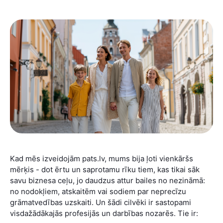
Kad mēs izveidojām pats.lv, mums bija ļoti vienkāršs
mērķis - dot ērtu un saprotamu rīku tiem, kas tikai sāk
savu biznesa ceļu, jo daudzus attur bailes no nezināmā:
no nodokļiem, atskaitēm vai sodiem par neprecīzu
grāmatvedības uzskaiti. Un šādi cilvēki ir sastopami
visdažādākajās profesijās un darbības nozarēs. Tie ir: