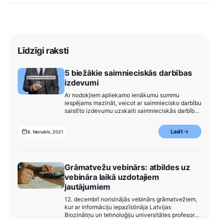
Līdzīgi raksti
5 biežākie saimnieciskās darbības
izdevumi
Ar nodokļiem apliekamo ienākumu summu
iespējams mazināt, veicot ar saimniecisko darbību
saistīto izdevumu uzskaiti saimnieciskās darbības
žurnālā.
Lasīt
8. februāris, 2021
Grāmatvežu vebinārs: atbildes uz
vebināra laikā uzdotajiem
jautājumiem
12. decembrī norisinājās vebinārs grāmatvežiem,
kur ar informāciju iepazīstināja Latvijas
Biozinātņu un tehnoloģiju universitātes profesore