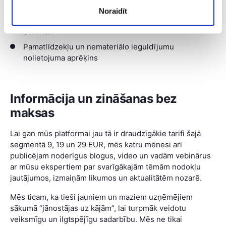
Ziņas par darba ņēmējiem
Noraidīt
Paziņojums par fiziskajai personai izmaksātajām
summām
Pamatlīdzekļu un nemateriālo ieguldījumu
nolietojuma aprēķins
Informācija un zināšanas bez
maksas
Lai gan mūs platformai jau tā ir draudzīgākie tarifi šajā
segmentā 9, 19 un 29 EUR, mēs katru mēnesi arī
publicējam noderīgus blogus, video un vadām vebinārus
ar mūsu ekspertiem par svarīgākajām tēmām nodokļu
jautājumos, izmaiņām likumos un aktualitātēm nozarē.
Mēs ticam, ka tieši jauniem un maziem uzņēmējiem
sākumā “jānostājas uz kājām”, lai turpmāk veidotu
veiksmīgu un ilgtspējīgu sadarbību. Mēs ne tikai