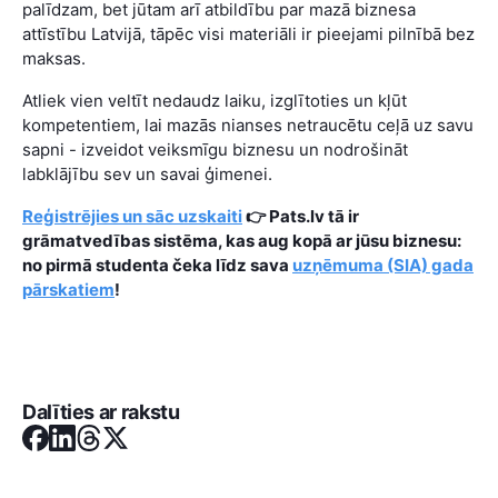
palīdzam, bet jūtam arī atbildību par mazā biznesa
attīstību Latvijā, tāpēc visi materiāli ir pieejami pilnībā bez
maksas.
Atliek vien veltīt nedaudz laiku, izglītoties un kļūt
kompetentiem, lai mazās nianses netraucētu ceļā uz savu
sapni - izveidot veiksmīgu biznesu un nodrošināt
labklājību sev un savai ģimenei.
Reģistrējies un sāc uzskaiti
👉 Pats.lv tā ir
grāmatvedības sistēma, kas aug kopā ar jūsu biznesu:
no pirmā studenta čeka līdz sava
uzņēmuma (SIA) gada
pārskatiem
!
Dalīties ar rakstu