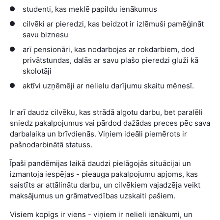
studenti, kas meklē papildu ienākumus
cilvēki ar pieredzi, kas beidzot ir izlēmuši pamēģināt
savu biznesu
arī pensionāri, kas nodarbojas ar rokdarbiem, dod
privātstundas, dalās ar savu plašo pieredzi gluži kā
skolotāji
aktīvi uzņēmēji ar nelielu darījumu skaitu mēnesī.
Ir arī daudz cilvēku, kas strādā algotu darbu, bet paralēli
sniedz pakalpojumus vai pārdod dažādas preces pēc sava
darbalaika un brīvdienās. Viņiem ideāli piemērots ir
pašnodarbinātā statuss.
Īpaši pandēmijas laikā daudzi pielāgojās situācijai un
izmantoja iespējas - pieauga pakalpojumu apjoms, kas
saistīts ar attālinātu darbu, un cilvēkiem vajadzēja veikt
maksājumus un grāmatvedības uzskaiti pašiem.
Visiem kopīgs ir viens - viņiem ir nelieli ienākumi, un