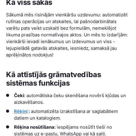
Kā viss sākās
Sākumā mēs risinājām vienkāršu uzdevumu: automatizēt
rutīnas operācijas un atskaites, lai pašnodarbinātais
varētu pats veikt uzskaiti bez formulām, nemeklējot
likuma prasības normatīvajos aktos. Un mēs to izdarījām:
vienkārši ievadi ienākumus un izdevumus un viss -
lejupielādē gatavās atskaites, iesniedz, samaksā jau
aprēķinātos nodokļus!
Kā attīstījās grāmatvedības
sistēmas funkcijas
Čeki:
automātiska čeku skenēšana novērš kļūdas un
aizkavēšanos.
Rēķini
:
automatizēta izrakstīšana ar saglabātiem
datiem un katalogiem.
Rēķina nosūtīšana:
iespējams nosūtīt tieši no
sistēmas uz e-pastu, WhatsApp vai kā saiti.