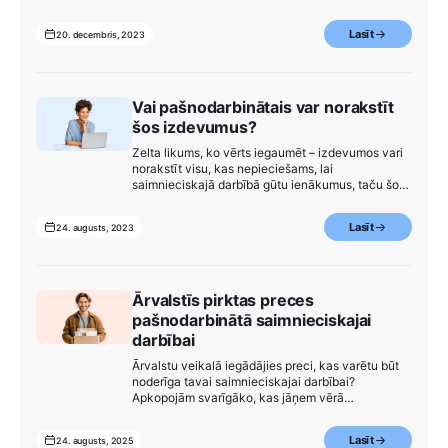
Inguna Leibus un PATS.LV komanda. Vebināra
laikā saņēmām arī dažus jautājumus, uz kuriem
Lasīt
20. decembris, 2023
esam sagatavojuši atbildes: Ja iegādājas preci no
ES virs 10`000 EUR un tas ir vienreizējs darījums,
vai tad arī jāreģistrējas kā PVN…
Vai pašnodarbinātais var norakstīt
šos izdevumus?
Zelta likums, ko vērts iegaumēt – izdevumos vari
norakstīt visu, kas nepieciešams, lai
saimnieciskajā darbībā gūtu ienākumus, taču šo
izdevumu saistība ar saimniecisko darbību tev
jāpierāda ar atbilstošiem darījuma dokumentiem.
Lasīt
24. augusts, 2023
Tomēr ar visiem izdevumu veidiem nav tik
vienkārši, un daži no tiem pašnodarbinātajiem
mēdz raisīt šaubas – vai tos var…
Ārvalstīs pirktas preces
pašnodarbinātā saimnieciskajai
darbībai
Ārvalstu veikalā iegādājies preci, kas varētu būt
noderīga tavai saimnieciskajai darbībai?
Apkopojām svarīgāko, kas jāņem vērā
pašnodarbinātajiem, lai ārvalstīs iegādātu preci
attiecinātu uz saimnieciskās darbības
Lasīt
24. augusts, 2025
izdevumiem.