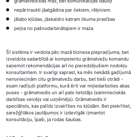
grāmatvedības maz, bet komunikācijas daudz
nepārtraukti jāatgādina par čekiem, rēķiniem
jālabo kļūdas, jāskaidro katram likuma prasības
peļņa no pašnodarbinātajiem ir maza
Šī sistēma ir veidota pēc mazā biznesa pieprasījuma, bet
izveidota sadarbībā ar kompetentu grāmatvežu komandu
saņemot rekomendācijas arī no pieredzējušiem nodokļu
konsultantiem. Ir svarīgi saprast, ka mēs nekādā gadījumā
nenoniecinām citu grāmatvežu darbu, bet tieši otrādi -
esam radījuši platformu, kurā ērti var mijiedarboties abas
puses - grāmatvedis un arī pats lietotājs (saimnieciskās
darbības veicējs vai uzņēmējs). Grāmatvedis ir
speciālists, kas palīdz izvairīties no kļūdām. Bet piekrītiet,
sarežģītākos jautājumos ir izdevīgāk izmantot
konsultāciju, īpaši, ja rodas šaubas.