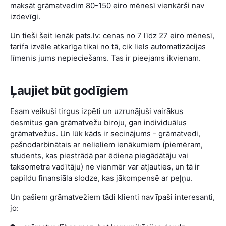
maksāt grāmatvedim 80-150 eiro mēnesī vienkārši nav
izdevīgi.
Un tieši šeit ienāk pats.lv: cenas no 7 līdz 27 eiro mēnesī,
tarifa izvēle atkarīga tikai no tā, cik liels automatizācijas
līmenis jums nepieciešams. Tas ir pieejams ikvienam.
Ļaujiet būt godīgiem
Esam veikuši tirgus izpēti un uzrunājuši vairākus
desmitus gan grāmatvežu biroju, gan individuālus
grāmatvežus. Un lūk kāds ir secinājums - grāmatvedi,
pašnodarbinātais ar nelieliem ienākumiem (piemēram,
students, kas piestrādā par ēdiena piegādātāju vai
taksometra vadītāju) ne vienmēr var atļauties, un tā ir
papildu finansiāla slodze, kas jākompensē ar peļņu.
Un pašiem grāmatvežiem tādi klienti nav īpaši interesanti,
jo: