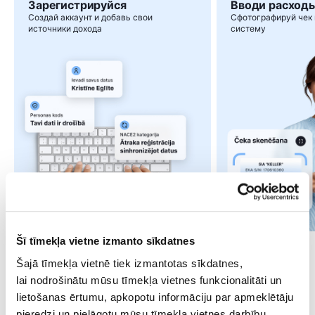
Зарегистрируйся
Вводи расход
Создай аккаунт и добавь свои
Сфотографируй чек 
источники дохода
систему
Šī tīmekļa vietne izmanto sīkdatnes
Šajā tīmekļa vietnē tiek izmantotas sīkdatnes,
lai nodrošinātu mūsu tīmekļa vietnes funkcionalitāti un
lietošanas ērtumu, apkopotu informāciju par apmeklētāju
pieredzi un pielāgotu mūsu tīmekļa vietnes darbību