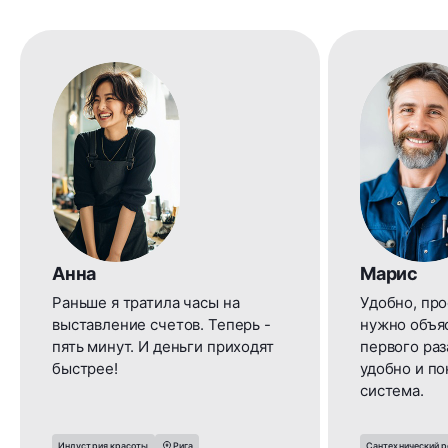
Анна
Марис
Раньше я тратила часы на
Удобно, про
выставление счетов. Теперь -
нужно объяс
пять минут. И деньги приходят
первого раз
быстрее!
удобно и по
система.
Индустрия красоты
Рига
Сантехнический 