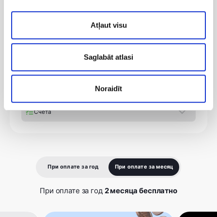
Счета и документы
Зарегистрируйся и пользуйся бесплатно
Atļaut visu
10 сканирований документов
Saglabāt atlasi
Пригласить бухгалтера
Каталог услуг и товаров
Noraidīt
Доступ к документам - 90 дней
Счета
При оплате за год
При оплате за месяц
При оплате за год
2 месяца бесплатно