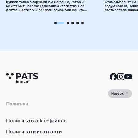
Купили товар в зарубежном магазине, который
Став самозанятым, 
может быть полезен для вашей хозяйственной
задумывался, нужно
деятельности? Мы собрали самое важное, что
стать плательщико
необходимо учитывать самозанятым, чтобы
стоимость (НДС)? Ч
затраты на приобретение товара за границей
ответы на часто в
можно было отнести к расходам хозяйственной
вопросы касательн
деятельности.
Наверх
Политики
Политика cookie-файлов
Политика приватности