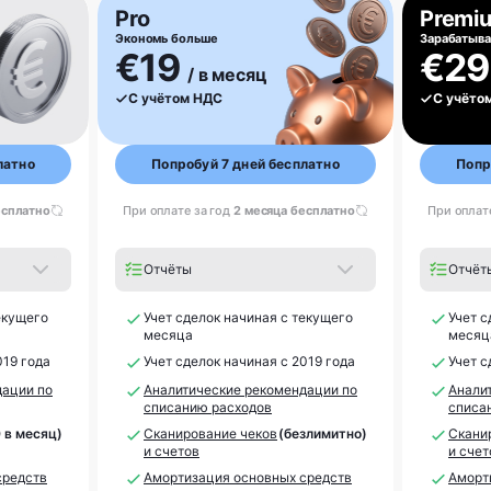
Pro
Premi
Экономь больше
Зарабатыв
€19
€2
/ в месяц
С учётом НДС
С учёто
латно
Попробуй 7 дней бесплатно
Попр
есплатно
При оплате за год
2 месяца бесплатно
При оплат
Отчёты
Отчёт
екущего
Учет сделок начиная с текущего
Учет с
месяца
месяц
019 года
Учет сделок начиная с 2019 года
Учет с
дации по
Аналитические рекомендации по
Анали
списанию расходов
списа
0 в месяц)
Сканирование чеков
(безлимитно)
Скани
и счетов
и счет
средств
Амортизация основных средств
Аморт