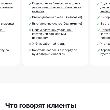
го счета
Подключение банковского счета
Подкл
новления
для автоматического обновления
для а
выписок
выпис
Выбор дизайна счета
(+логотип)
Выбор
0 в месяц)
Выставление счетов
(безлимитно)
Выста
о -
Приём платежей удалённо -
Приём
картой или банковским
карто
переводом
перев
Учёт заработной платы
Учёт з
рту по
Короткие вопросы эксперту по
Корот
бухгалтерии и налогам
бухгал
Что говорят клиенты