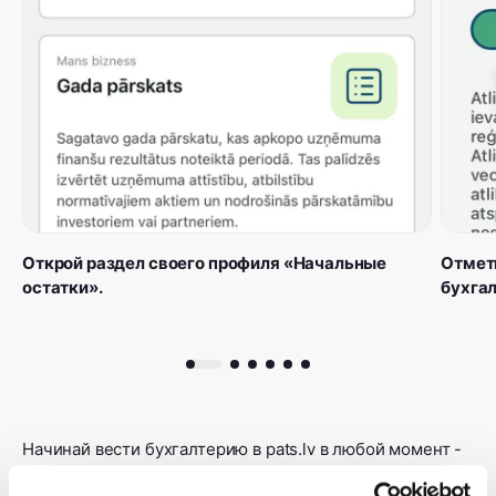
Открой раздел своего профиля «Начальные
Отметь
остатки».
бухга
Начинай вести бухгалтерию в pats.lv в любой момент -
даже в середине года. Система подготовит отчёты и за