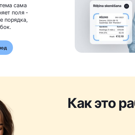
стема сама
няет поля -
е порядка,
бок.
иод
Как это р