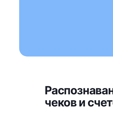
Распознава
чеков и сче