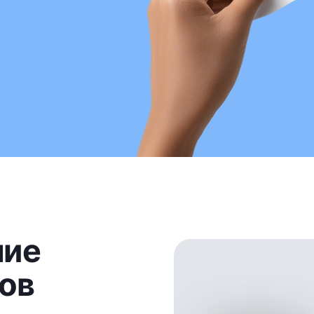
ние
тов