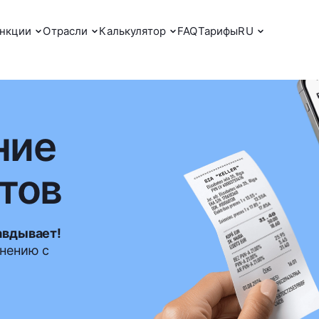
нкции
Отрасли
Калькулятор
FAQ
Тарифы
RU
ние
етов
авдывает!
нению с