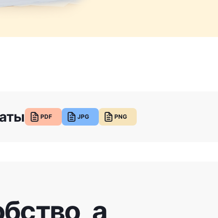
аты
PDF
JPG
PNG
бство, а