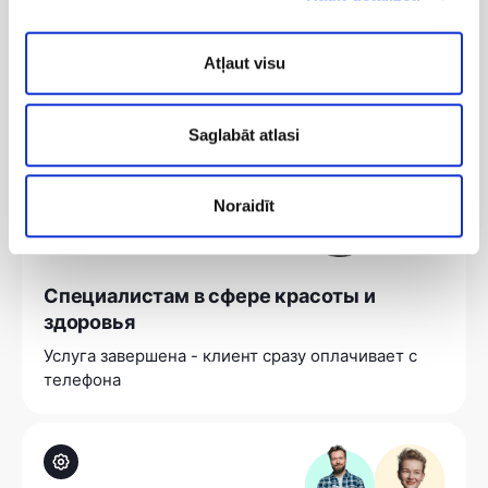
Строителям и ремесленникам
Оплата за м² или час - просто по факту
Atļaut visu
выполненной работы
Saglabāt atlasi
Noraidīt
Специалистам в сфере красоты и
здоровья
Услуга завершена - клиент сразу оплачивает с
телефона