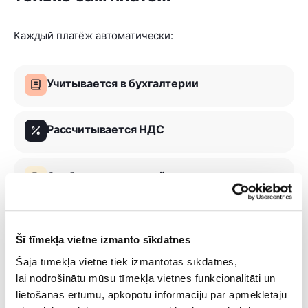
Каждый платёж автоматически:
Учитывается в бухгалтерии
Рассчитывается НДС
Отображается в отчётах
Сопоставляется с банком (если
подключён)
Šī tīmekļa vietne izmanto sīkdatnes
Šajā tīmekļa vietnē tiek izmantotas sīkdatnes,
Отчёты готовятся к подаче в Налоговую
lai nodrošinātu mūsu tīmekļa vietnes funkcionalitāti un
lietošanas ērtumu, apkopotu informāciju par apmeklētāju